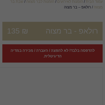
עים
/
הזמנות לבר מצווה
/
שבת בר
מצוה
₪
135
הפצה / העברה / מכירה במדיה
הדיגיטלית.