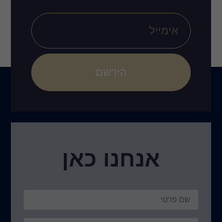
הירשם
נו כאן