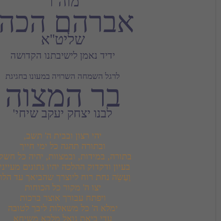
מוה''ר
ברהם הכהן
שליט''א
ידיד נאמן לישיבתנו הקדושה
לרגל השמחה השרויה במעונו בחגיגת
בר המצוה
לבנו יצחק יעקב שיחי'
עדי ביאת גואל מלכא משיחא