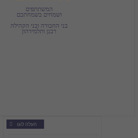
רבנן ותלמידהון
העלה לוגו