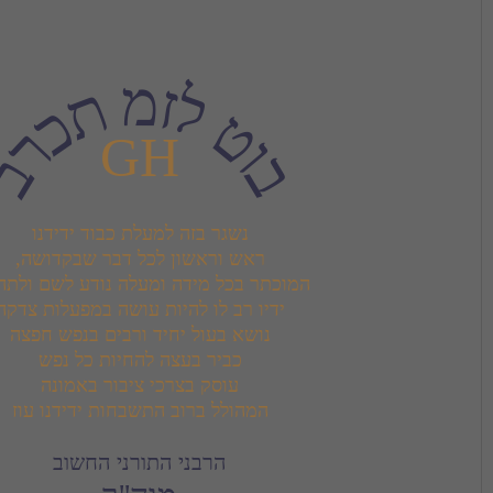
רכת מזל טוב
GH
המהולל ברוב התשבחות ידידנו עוז
הרבני התורני החשוב