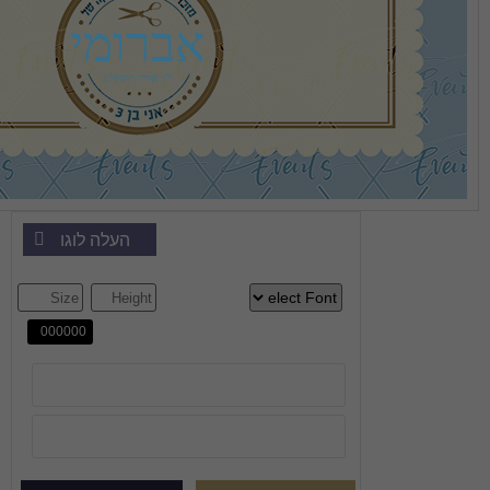
אברומי
י''ז אייר תשפ''ג
העלה לוגו