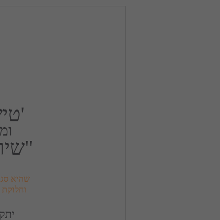
'טי
ומ
"שיר
וחלוקת 
יתקי