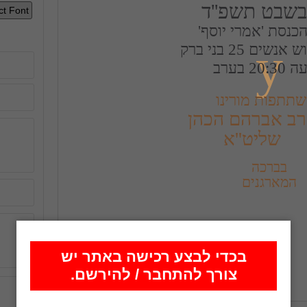
 בשבט תשפ''ד
y
20: בערב
תתפות מורינו
שליט''א
המארגנים
בכדי לבצע רכישה באתר יש
צורך להתחבר / להירשם.