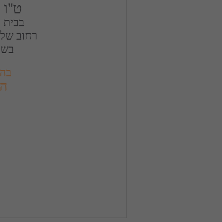
ט''ו
בשעה 30
בהש