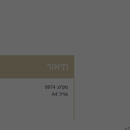
תיאור
מק”ט: 0974
גודל: A4
?>