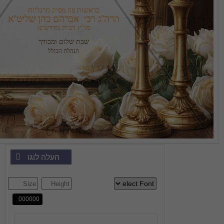
בראשות פה מפיק מרגליות
הרה''ג רבי  אברהם כהן שליט''א
מו''ץ דבית מדרשינו
שבת שלום ומבורך
הנהלת הכולל
העלה לוגו