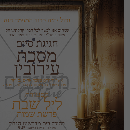
גדול יהיה כבוד המעמד הזה
אשר בעזה''י יתקיים ברוב פאר והדר
חגיגת סיום
עירובין
בזמירות שירות ותשבחות דברי תורה ויראה
בסעודת
ליל שבת
פרשת שמות
בהיכל בית מדרשינו הגדול
נטילת ידיים בשעה 9:45