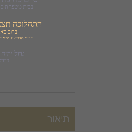
בבית משפחת כהן רח'
התהלוכה תצא בע
ברוב פאר
לבית מדרשנו ''מאור אב

גדול יהיה
בברכ
תיאור