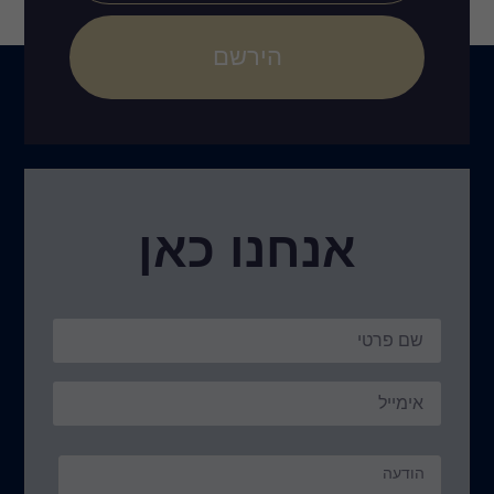
הירשם
נו כאן