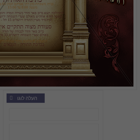
משעה 8:00 עד 13:00
לביהמ״ד מעיין התורה ירושלים 15 תל - אביב
סעודת מצוה תתקיים אי’’ה
באולם שערי השמחה ירושלים 33 פ״ת
המצפים לראותכם מתוך שמחת הלב
בברכת התורה - הגבאים
העלה לוגו