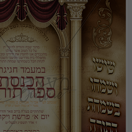
לקחת חבל בשמחתנו שמחת התורה
במעמד חגיגת
הכנסת
ספר תורה
שנכתב לע’’י אבי ר’ אברהם בן מוה’’ר יצחק כהן ז’’ל
נפטר י’’א כסלו תשפ’’ג לפ’’ק
שתתקיים בעז''ה ברוב פאר והדר
יום א׳ פרשת ויקרא
ז׳ אדר תשפ״ג הבעל״ט
כתיבת האותיות