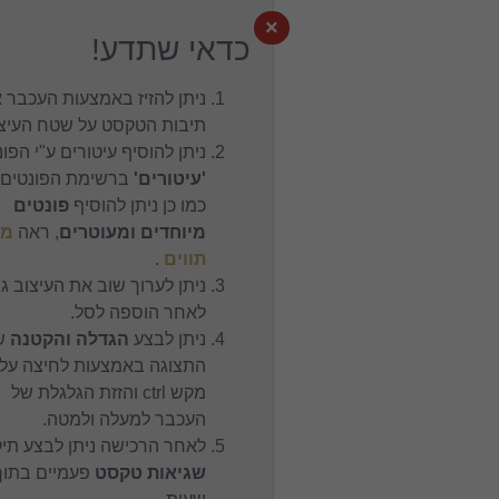
×
כדאי שתדע!
ניתן להזיז באמצעות העכבר את
תיבות הטקסט על שטח העיצוב.
ניתן להוסיף עיטורים ע"י הפונט
'עיטורים'
ברשימת הפונטים,
כמו כן ניתן להוסיף
פונטים
מיוחדים ומעוטרים
, ראה
מפת
תווים
.
ניתן לערוך שוב את העיצוב גם
לאחר הוספה לסל.
ניתן לבצע
הגדלה והקטנה
של
התצוגה באמצעות לחיצה על
מקש ctrl והזזת הגלגלת של
העכבר למעלה ולמטה.
לאחר הרכישה ניתן לבצע תיקון
שגיאות טקסט
פעמיים בתוך 24