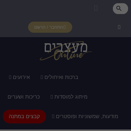
התחבר / הרשם
רכות ואיחולים
אירועים
ג למוסדות
כריכות ושערים
ופוסטרים
קבצים במתנה