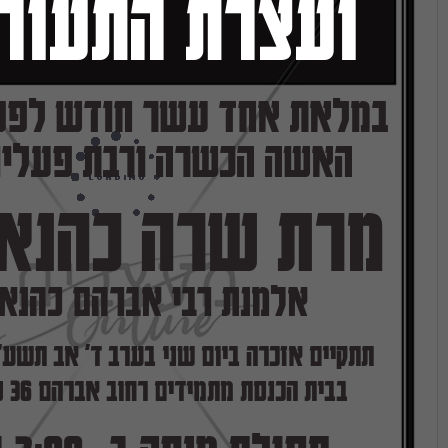
רת התעוררות
חד עשר חודש לפטירתה של
כשרה ורבת פעלים וחסד
שרה כהנא ע''ה
נת רבי אברהם כהנא ז''ל
מתמידים רחוב אברהם 36 פתח תקווה