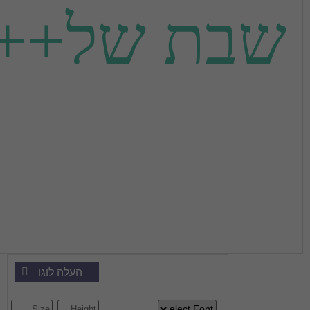
 של+++ום
העלה לוגו