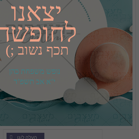
לחופשה
תכף נשוב ;)
י’א אב תשפ’ד
העלה לוגו