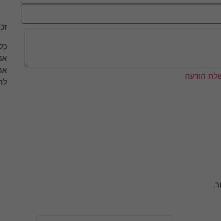
זכו
כל
אנ
את
לח הודעה
לר
ר.