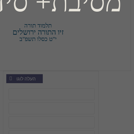
ת+ סיד+ור
תלמוד תורה
זיו התורה ירושלים
י"ט כסלו תשפ"ב
העלה לוגו