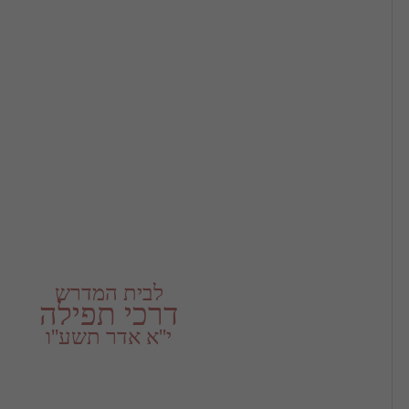
לבית המדרש
דרכי תפילה
י''א אדר תשע''ו