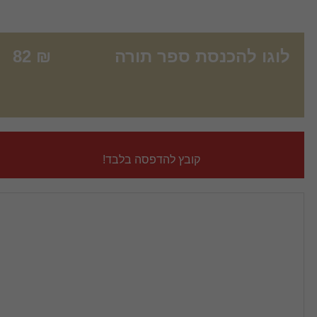
פר תורה
₪
82
 להדפסה בלבד!