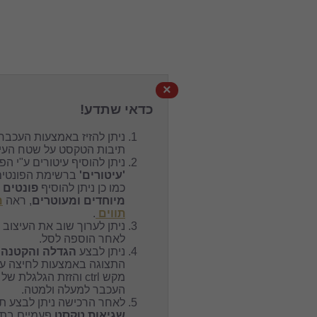
×
כדאי שתדע!
ניתן להזיז באמצעות העכבר את
תיבות הטקסט על שטח העיצוב.
ניתן להוסיף עיטורים ע"י הפונט
'עיטורים'
ברשימת הפונטים,
כמו כן ניתן להוסיף
פונטים
מיוחדים ומעוטרים
, ראה
מפת
תווים
.
ניתן לערוך שוב את העיצוב גם
לאחר הוספה לסל.
ניתן לבצע
הגדלה והקטנה
של
התצוגה באמצעות לחיצה על
מקש ctrl והזזת הגלגלת של
העכבר למעלה ולמטה.
לאחר הרכישה ניתן לבצע תיקון
שגיאות טקסט
פעמיים בתוך 24