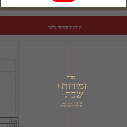
קובץ להדפסה בלבד!
סדר
שבת+
ובו סדר ברכת המזון
וקידוש לשלש רגלים