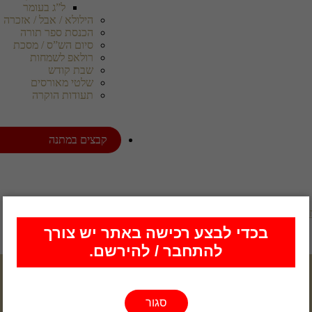
ל”ג בעומר
הילולא / אבל / אזכרה
הכנסת ספר תורה
סיום הש”ס / מסכת
רולאפ לשמחות
שבת קודש
שלטי מאורסים
תעודות הוקרה
קבצים במתנה
וברות
/ כריכה 0112
בכדי לבצע רכישה באתר יש צורך
להתחבר / להירשם.
סגור