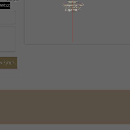
י''ז כסלו תשפ''ב