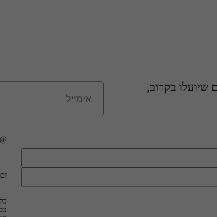
שיועלו בקרוב,
@כל
זכו
כל 
בכד