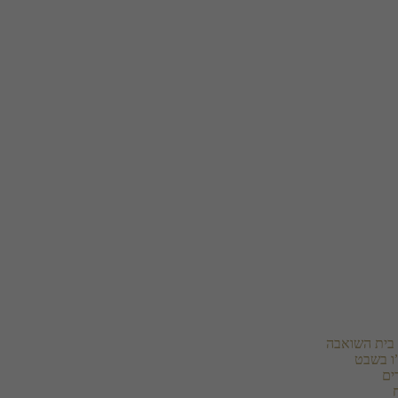
בית השואבה
ו בשבט
ים