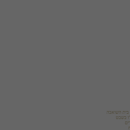
בית השואבה
ו בשבט
ים