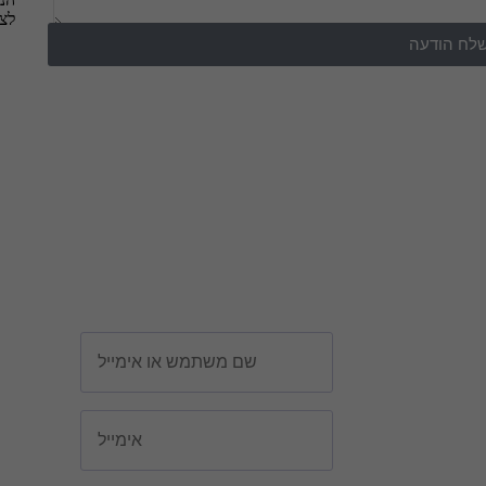
לצו
לח הודעה