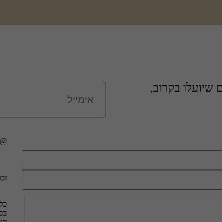
שיועלו בקרוב,
@כל
זכו
כל 
בכד
הנ