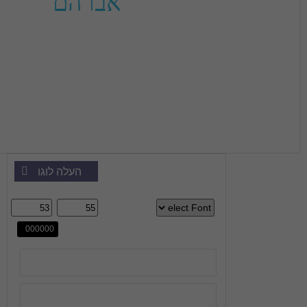
אברהם
העלה לוגו