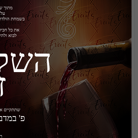
לבוא ולהשתתף בשמחתי אצל
זכר
שתתקיים אי''ה בליל שבת קודש
פ' במדבר הבעל''ט
רח' הלווים 3 ירושלים