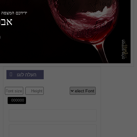
ידידכם המצפה לקבל פניכם באהבה
אברהם כהן
חתן ר' יעקב לוי הי''ו
העלה לוגו