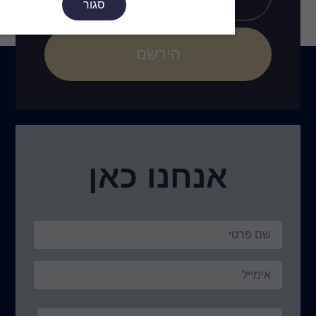
סגור
הירשם
נו כאן