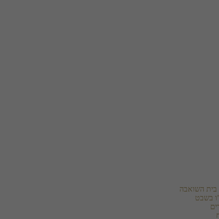
בית השואבה
ו בשבט
ים