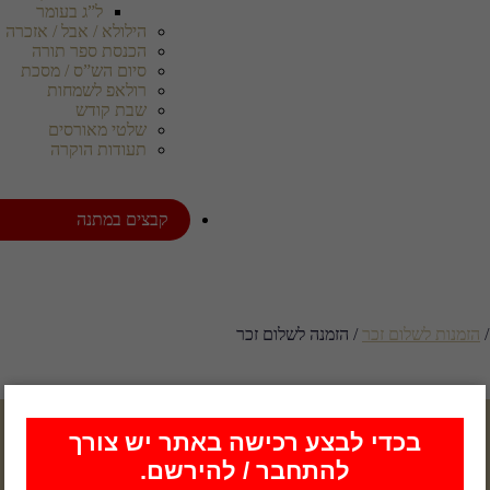
ל”ג בעומר
הילולא / אבל / אזכרה
הכנסת ספר תורה
סיום הש”ס / מסכת
רולאפ לשמחות
שבת קודש
שלטי מאורסים
תעודות הוקרה
קבצים במתנה
הזמנות לשלום זכר
/ הזמנה לשלום זכר
בכדי לבצע רכישה באתר יש צורך
להתחבר / להירשם.