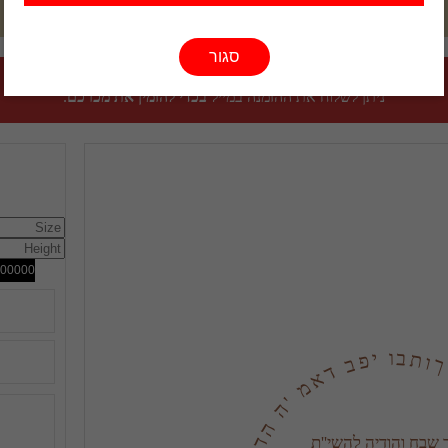
סגור
ניתן לשלוח את ההזמנה במייל
בכדי להזמין את מכרכם
.
ב פ י ו ב ת ו ך ר ב י ם א ה ל ל נ ו