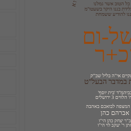
נו להודיע ששמחת
כ+ר
יים אי"ה בליל שב”ק
במדבר הבעל"ט
הלווים 3 ירושלים
 המצפה לבואכם באהבה
אברהם כהן
תן ר' יעקב לוי הי"ו