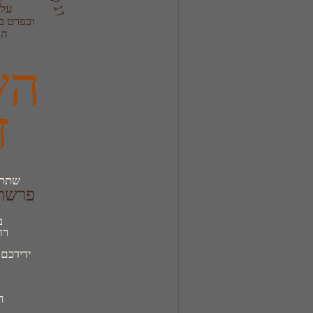
הנ
ז
שתתק
פרשת 
רח' 
ידידכם
ח