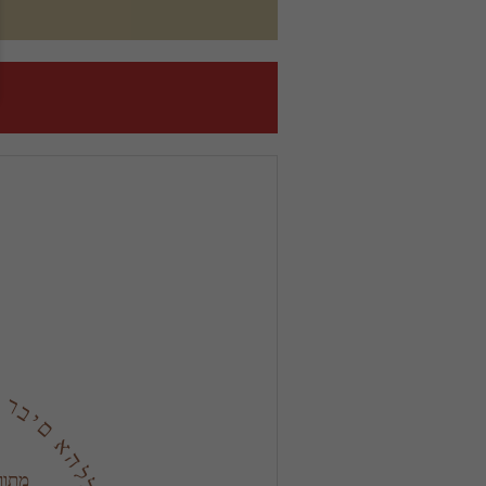
א ו ד ה ה ' מ א ד 