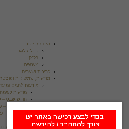
מיתוג למוסדות
סמל / לוגו
בלנק
מעטפה
כריכות ושערים
מודעות, שמשוניות ופוסטרי
מודעות לחגים ומועד
מודעות לשמח
חודש שבט – ט
חודש אדר – פו
חודש ניסן – פ
בכדי לבצע רכישה באתר יש
ל”ג בעומר
צורך להתחבר / להירשם.
הילולא / אבל / אזכר