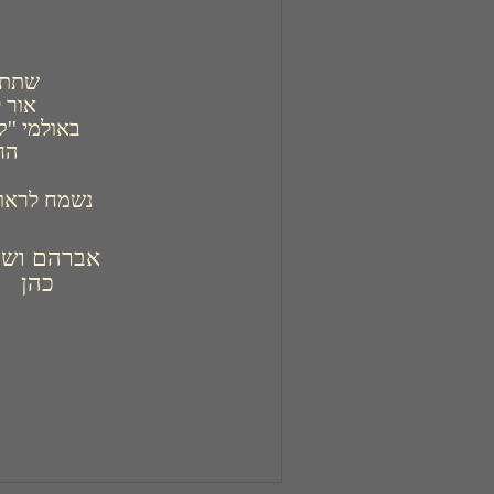
החו
נשמח לראו
כהן