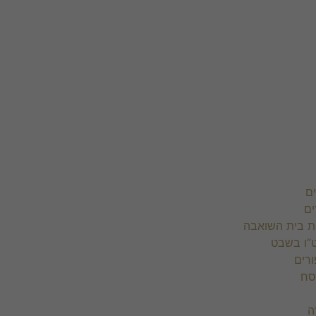
ם
ים
ת בית השואבה
”ו בשבט
רים
סח
ה