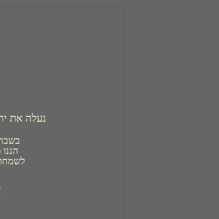
נעלה את יר
לשמחת 
א