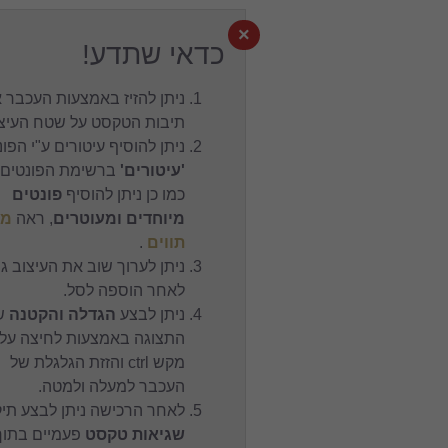
×
כדאי שתדע!
ניתן להזיז באמצעות העכבר את
תיבות הטקסט על שטח העיצוב.
ניתן להוסיף עיטורים ע"י הפונט
'עיטורים'
ברשימת הפונטים,
כמו כן ניתן להוסיף
פונטים
מיוחדים ומעוטרים
, ראה
מפת
תווים
.
ניתן לערוך שוב את העיצוב גם
לאחר הוספה לסל.
ניתן לבצע
הגדלה והקטנה
של
התצוגה באמצעות לחיצה על
מקש ctrl והזזת הגלגלת של
העכבר למעלה ולמטה.
לאחר הרכישה ניתן לבצע תיקון
שגיאות טקסט
פעמיים בתוך 24