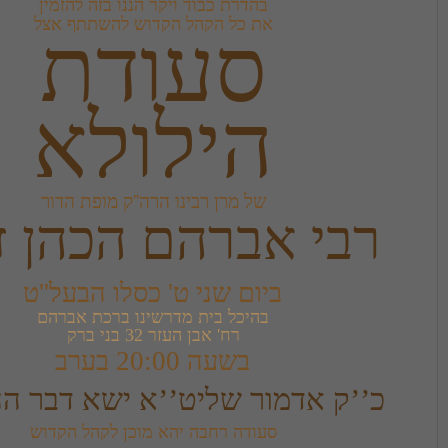
ת כל הקהל הקדוש להשתתף אצל
ילולא
של מרן רבינו הרה''ק מופת הדור
רהם הכהן זי''ע
ום שני ט' כסלו הבעל''ט
רח' אבן העזר 32 בני ברק
בשעה 20:00 בערב
ר שליט’’א ישא דבר ההילולא
ודה רחבה יהא מוכן לקהל הקדוש