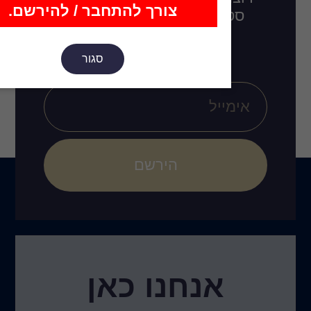
צורך להתחבר / להירשם.
לו בקרוב, רעיונות
ובים חדשים?
סגור
הירשם
נו כאן