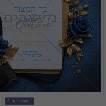
בר המצוה
של בננו היקר
אברהם 
ני"ו
רחוב דוד המלך 5, בני ברק
סעודה של מצוה בשעה 17:00
ברהמ”ז בשעה 22:00
בשמחות תמיד
אברהם ושרה כהן
אברהם כהן ורעיתו           יצחק לוי ורעיתו
העלה לוגו