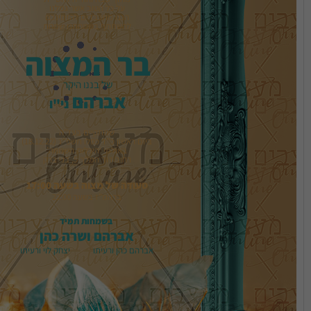
להשתתף בשמחתנו שמחת
בר המצוה
של בננו היקר
אברהם 
ני"ו
רחוב דוד המלך 5, בני ברק
סעודה של מצוה בשעה 17:00
ברהמ”ז בשעה 22:00
בשמחות תמיד
אברהם ושרה כהן
אברהם כהן ורעיתו           יצחק לוי ורעיתו