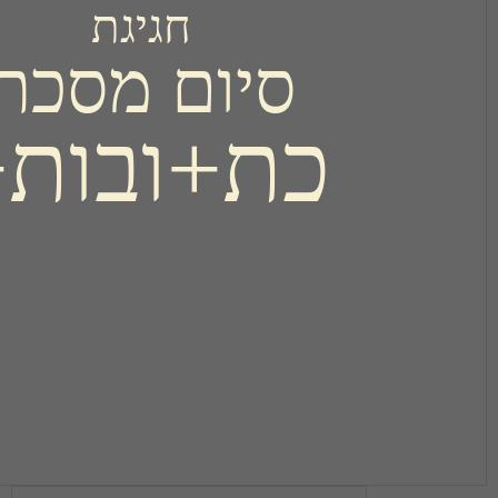
חגיגת
יום מסכת
ת+ובות+