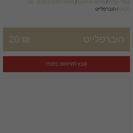
/
מיתוג לסיום מסכת - סט
20
₪
 להדפסה בלבד!