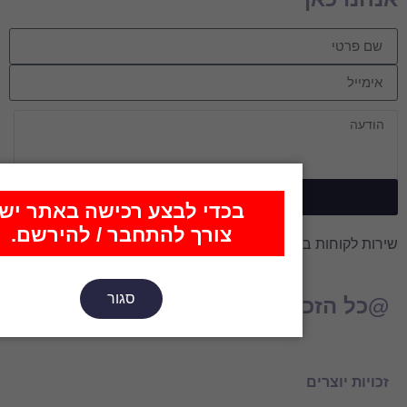
שלח הודעה
כדי לבצע רכישה באתר יש
צורך להתחבר / להירשם.
סגור
2022-202