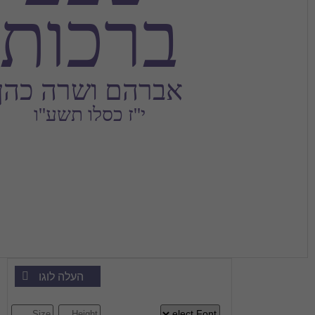
ברכות
אברהם ושרה כהן
י''ז כסלו תשע''ו
העלה לוגו