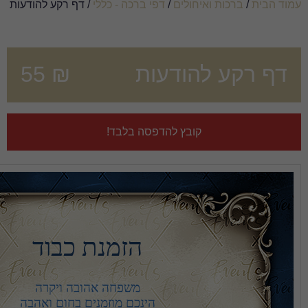
ם
/
דפי ברכה - כללי
/ דף רקע להודעות
דעות
₪
55
 להדפסה בלבד!
הזמנת כבוד