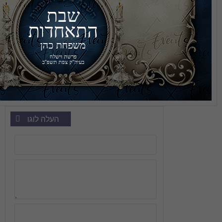
שבת
התאחדות
משפחת כהן
בעיה''ק צפת תשפ''ב
העלה לוגו