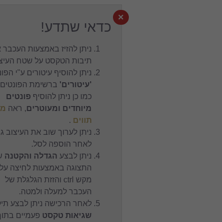
×
כדאי שתדע!
ניתן להזיז באמצעות העכבר את
תיבות הטקסט על שטח העיצוב.
ניתן להוסיף עיטורים ע"י הפונט
'עיטורים'
ברשימת הפונטים,
כמו כן ניתן להוסיף
פונטים
מיוחדים ומעוטרים
, ראה
מפת
תווים
.
ניתן לערוך שוב את העיצוב גם
לאחר הוספה לסל.
ניתן לבצע
הגדלה והקטנה
של
התצוגה באמצעות לחיצה על
מקש ctrl והזזת הגלגלת של
העכבר למעלה ולמטה.
לאחר הרכישה ניתן לבצע תיקון
שגיאות טקסט
פעמיים בתוך 24