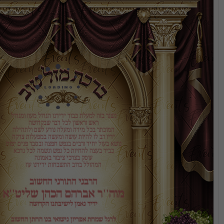
המהולל ברוב התשבחות ידידנו עוז
הרבני התורני החשוב
מוה''ר אברהם הכהן שליט''א
ידיד נאמן לישיבתנו הקדושה
לרגל שמחת אפריון נישואי בנו החתן החשוב