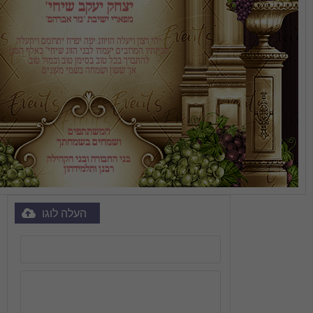
יצחק יעקב שיחי'
מפארי ישיבת 'נזר אברהם'
אך ששון ושמחה בשמי מעונים
ושמחים בשמחתך
רבנן ותלמידהון
העלה לוגו