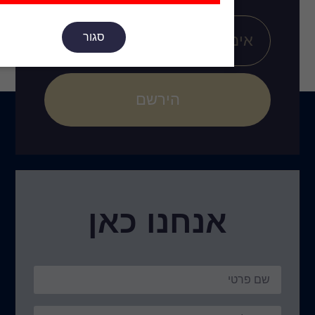
סגור
הירשם
נו כאן