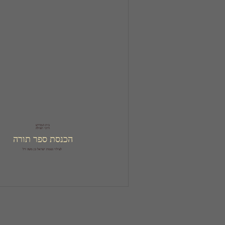
דרכי תפילה
הכנסת ספר תורה
לעילוי נשמת ישראל בן משה ז''ל