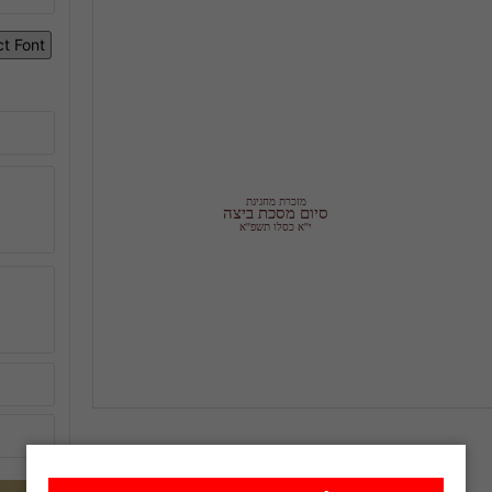
מזכרת מחגיגת
סיום מסכת ביצה
י''א כסלו תשפ''א