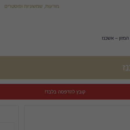
מודעות, שמשוניות ופוסטרים
מזון – אשכנז
ז
קובץ להדפסה בלבד!