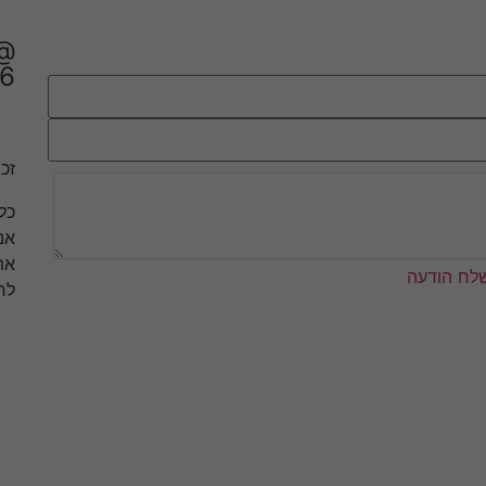
6
זכו
כל
אנ
את
לח הודעה
לר