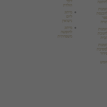
לימי
חתונה
הולדת
זמנות
מיתוג
הכנסת
ליום
פר
נישואין
ורה
מיתוג
זמנות
לחופשה
חנוכת
משפחתית
בית
זמנות
מסיבת
ידור
ומש