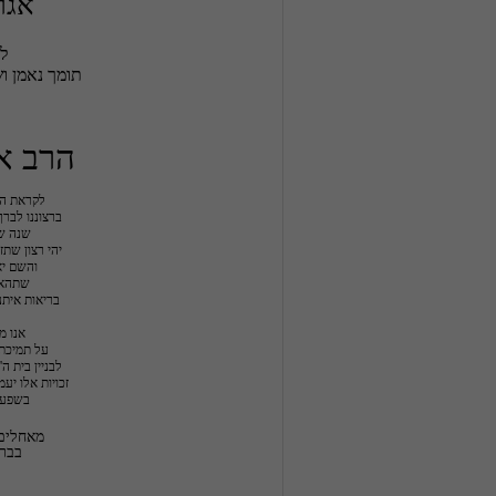
אגר
הרב א
בשפע 
בברכ