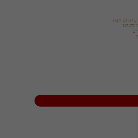
בית השואבה
ו בשבט
ים