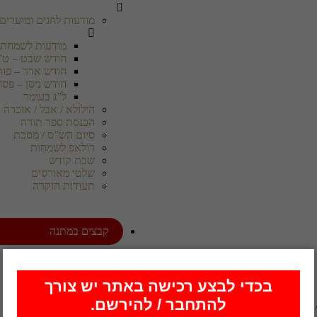
מודעות לחגים ומועדים
מודעות לשמחת 
חודש שבט – ט”
חודש אדר – פור
חודש ניסן – פסח
ל”ג בעומר
הילולא / אבל / אזכרה
הכנסת ספר תורה
סיום הש”ס / מסכת
רולאפ לשמחות
שבת קודש
שלטי מאורסים
תעודות הוקרה
קבצים במתנה
בכדי לבצע רכישה באתר יש צורך
להתחבר / להירשם.
 ברכה לשנה טובה