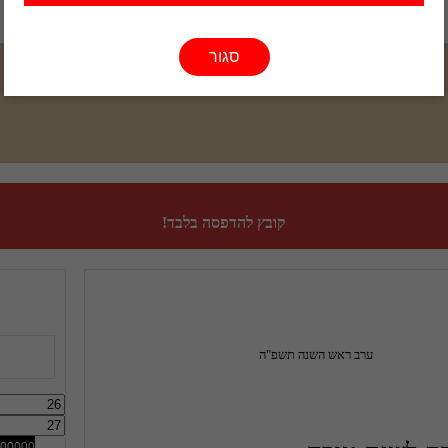
סגור
קובץ להדפסה בלבד!
                               ערב ראש השנה תשפ"ה