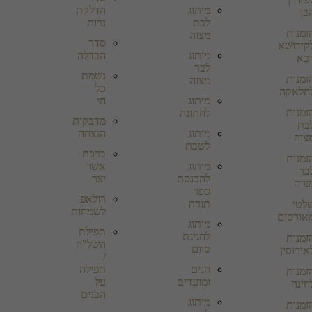
מיתוג
הדלקת
בן
לבת
נרות
זמנות
מצוה
סדר
קידושא
מיתוג
הבדלה
בא
לבר
נשמת
זמנות
מצוה
כל
חלאקה
מיתוג
חי
זמנות
לחתונה
מדבקות
בת
מיתוג
הנצחה
צוה
לשבת
ברכת
זמנות
מיתוג
אשר
בר
להכנסת
יצר
צוה
ספר
רולאפ
תורה
לטי
לשמחות
אורסים
מיתוג
תפילת
לחגיגת
זמנות
השל"ה
סיום
אירוסין
/
חגים
תפילה
זמנות
ומועדים
על
חינה
הבנים
מיתוג
זמנות