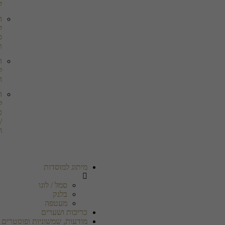
ל
ה
ל
ס
ת
ה
ל
ה
ה
ל
ס
/
ח
מיתוג למוסדות
סמל / לוגו
בלנק
מעטפה
כריכות ושערים
מודעות, שמשוניות ופוסטרים