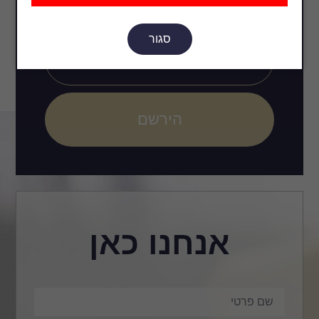
סגור
הירשם
אנחנו כאן