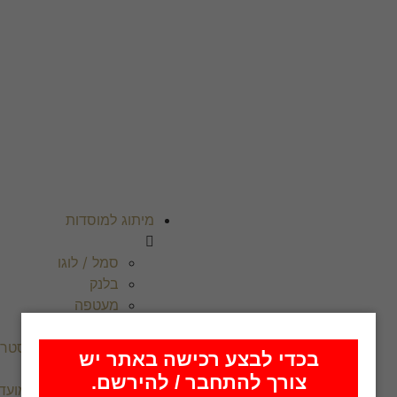
מיתוג למוסדות
סמל / לוגו
בלנק
מעטפה
כריכות ושערים
מודעות, שמשוניות ופוסטרי
בכדי לבצע רכישה באתר יש
צורך להתחבר / להירשם.
מודעות לחגים ומועד