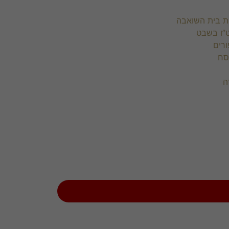
ת בית השואבה
”ו בשבט
רים
סח
ה