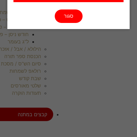
מודעות לשמח
סגור
חודש שבט – ט
חודש אדר – פו
חודש ניסן – פ
ל”ג בעומר
הילולא / אבל / אזכר
הכנסת ספר תורה
סיום הש”ס / מסכת
רולאפ לשמחות
שבת קודש
שלטי מאורסים
תעודות הוקרה
קבצים במתנה