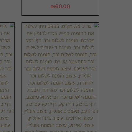
₪
60.00