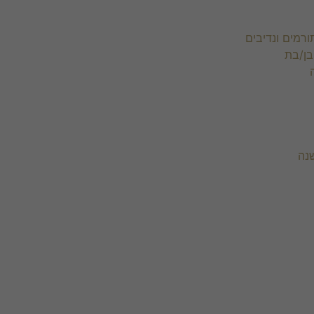
ורמים ונדיבים
בן/בת
נה