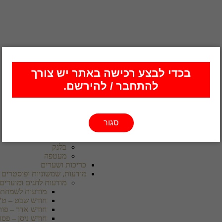
בכדי לבצע רכישה באתר יש צורך
להתחבר / להירשם.
סגור
מיתוג למוסדות
סמל / לוגו
בלנק
מעטפה
כריכות ושערים
מודעות, שמשוניות ופוסטרים
מודעות לחגים ומועדים
מודעות לשמחת 
חודש שבט – ט”
חודש אדר – פור
חודש ניסן – פסח