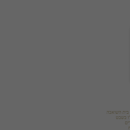
בית השואבה
ו בשבט
ים