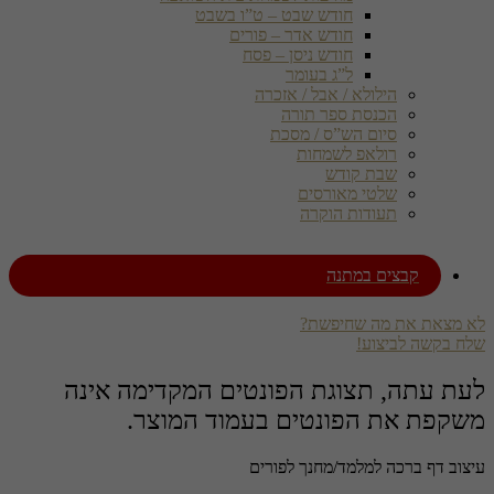
חודש שבט – ט”ו בשבט
חודש אדר – פורים
חודש ניסן – פסח
ל”ג בעומר
הילולא / אבל / אזכרה
הכנסת ספר תורה
סיום הש”ס / מסכת
רולאפ לשמחות
שבת קודש
שלטי מאורסים
תעודות הוקרה
קבצים במתנה
לא מצאת את מה שחיפשת?
שלח בקשה לביצוע!
לעת עתה, תצוגת הפונטים המקדימה אינה
משקפת את הפונטים בעמוד המוצר.
עיצוב דף ברכה למלמד/מחנך לפורים