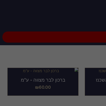
דה
שכנז
ברכון לבר מצווה - ע"מ
₪
60.00