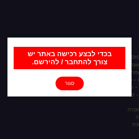
בכדי לבצע רכישה באתר יש
פוסטרים
צורך להתחבר / להירשם.
ועדים
מחת בית השואבה
– ט”ו בשבט
סגור
– פורים
 – פסח
אזכרה
ה
כת