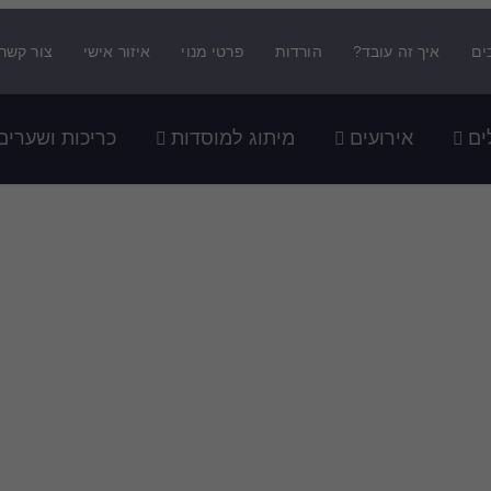
ים
איך זה עובד?
הורדות
פרטי מנוי
איזור אישי
צור קשר
ים
אירועים
מיתוג למוסדות
כריכות ושערים
ב בלנק לקהילה/ארגון להו