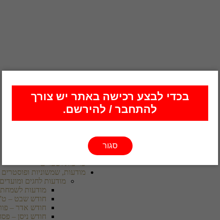
בכדי לבצע רכישה באתר יש צורך
להתחבר / להירשם.
מיתוג למוסדות
סמל / לוגו
סגור
בלנק
מעטפה
כריכות ושערים
מודעות, שמשוניות ופוסטרים
מודעות לחגים ומועדים
מודעות לשמחת 
חודש שבט – ט”
חודש אדר – פור
חודש ניסן – פסח