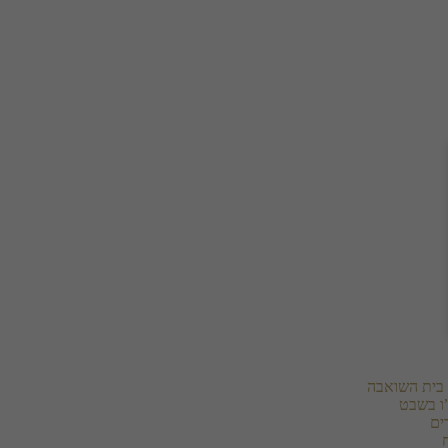
בית השואבה
ו בשבט
ים