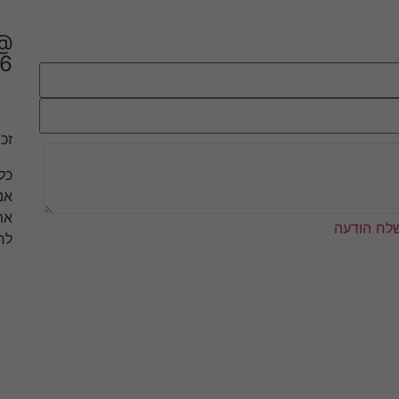
6
זכו
כל
אנ
את
לח הודעה
לר