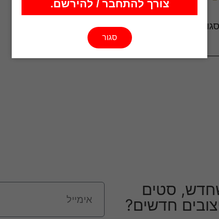
צורך להתחבר / להירשם.
גור לשקית ממתקים
סגור
₪
20.00
חדש, סטים
יצובים חדשים?