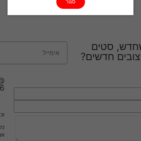
סגור
חדש, סטים
יצובים חדשים?
6
זכו
כל
אנ