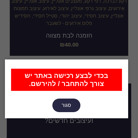
הזמנה לבת מצווה
₪
40.00
בכדי לבצע רכישה באתר יש
צורך להתחבר / להירשם.
רוצה להתעדכן בכל מה שחדש,
סגור
סטים שיועלו בקרוב, רעיונות
ועיצובים חדשים?