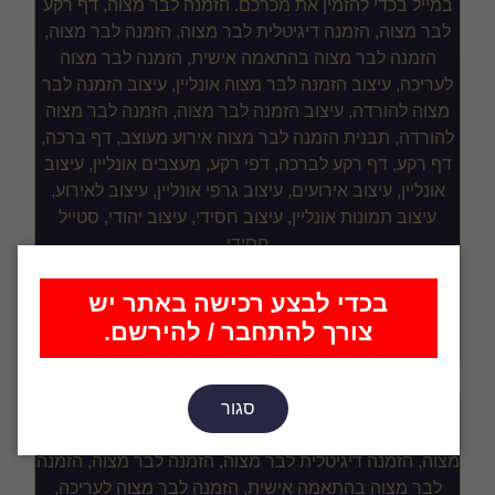
הזמנה דיגיטלית לבר מצוה
בכדי לבצע רכישה באתר יש
₪
40.00
צורך להתחבר / להירשם.
סגור