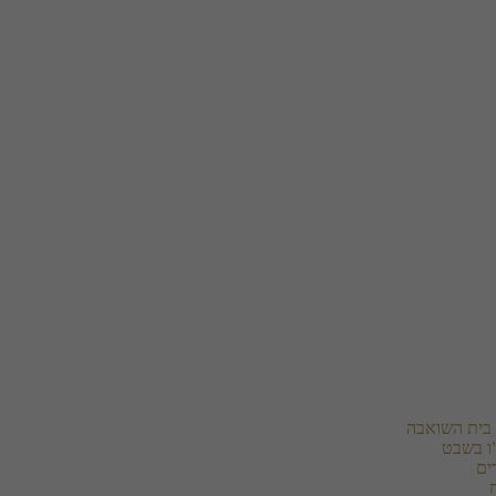
בית השואבה
ו בשבט
ים