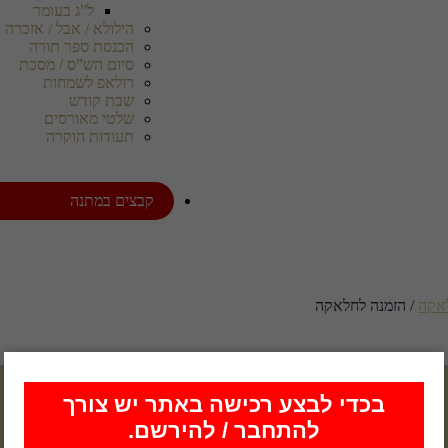
ל”ג בעומר
הילולא / אבל / אזכרה
הכנסת ספר תורה
סיום הש”ס / מסכת
רולאפ לשמחות
שבת קודש
שלטי מאורסים
תעודות הוקרה
קבצים במתנה
לאקה
/ הזמנה לחלאקה
בכדי לבצע רכישה באתר יש צורך
להתחבר / להירשם.