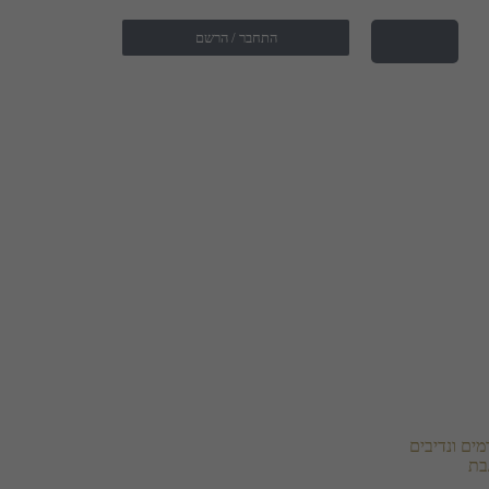
התחבר / הרשם
ים ונדיבים
בת