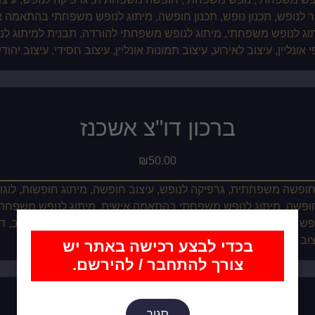
ברכון דו"צ אשכנז
₪
50.00
בכדי לבצע רכישה באתר יש
צורך להתחבר / להירשם.
סגור