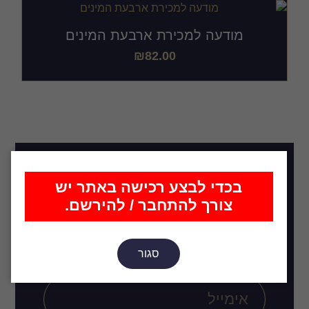
מודעה למכירת ארבעת המינים
₪
82.00
בכדי לבצע רכישה באתר יש
רוצה להתעדכן בכל מה שחדש,
צורך להתחבר / להירשם.
סטים שיועלו בקרוב, רעיונות
ועיצובים חדשים?
סגור