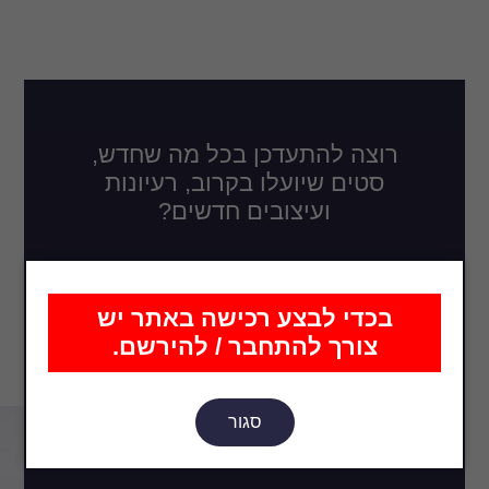
רוצה להתעדכן בכל מה שחדש,
סטים שיועלו בקרוב, רעיונות
ועיצובים חדשים?
בכדי לבצע רכישה באתר יש
צורך להתחבר / להירשם.
הירשם
סגור