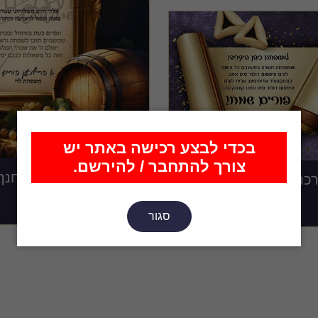
בכדי לבצע רכישה באתר יש
צורך להתחבר / להירשם.
דף ברכה למלמד/מחנך 
כת פורים שמח
₪
60.00
₪
55.00
סגור